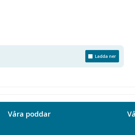
Ladda ner
Våra poddar
Vå
Chefspodden
Ak