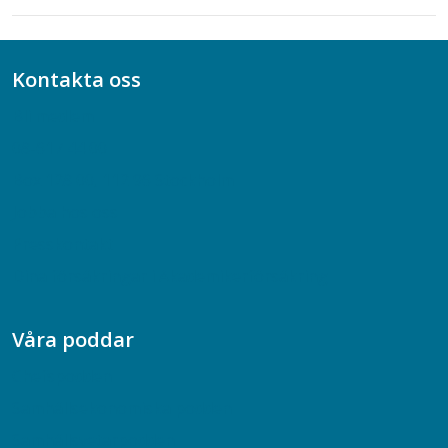
Kontakta oss
Bli medlem
08-617 44 00
Box 128 00, 112 96 Stockholm
Jobba hos oss
Presskontakt
Dina försäkringar i Akademikerförsäkring
Våra poddar
Chefspodden
Samhällsekonomiska podden
Samhällsvetarpodden