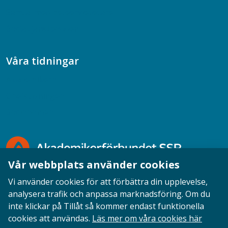
Samtal med beteendevetare
Socialtjänstpodden
Våra tidningar
Akademikern
Chefstidningen
Socionomen
Vår webbplats använder cookies
Vi använder cookies för att förbättra din upplevelse,
analysera trafik och anpassa marknadsföring. Om du
inte klickar på Tillåt så kommer endast funktionella
Opinion
English
Personuppgifter
Cookies
cookies att användas.
Läs mer om våra cookies här