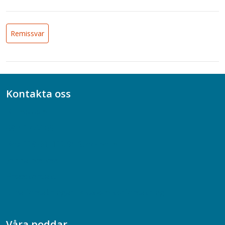
Remissvar
Kontakta oss
Bli medlem
08-617 44 00
Box 128 00, 112 96 Stockholm
Jobba hos oss
Presskontakt
Dina försäkringar i Akademikerförsäkring
Våra poddar