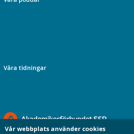
Chefspodden
Samhällsekonomiska podden
Samhällsvetarpodden
Samtal med beteendevetare
Socialtjänstpodden
Våra tidningar
Akademikern
Chefstidningen
Socionomen
Vår webbplats använder cookies