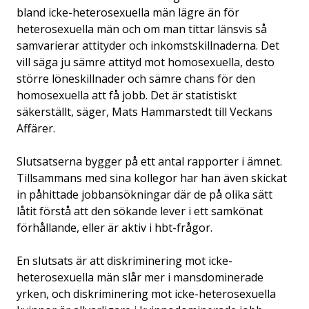
bland icke-heterosexuella män lägre än för
heterosexuella män och om man tittar länsvis så
samvarierar attityder och inkomstskillnaderna. Det
vill säga ju sämre attityd mot homosexuella, desto
större löneskillnader och sämre chans för den
homosexuella att få jobb. Det är statistiskt
säkerställt, säger, Mats Hammarstedt till Veckans
Affärer.
Slutsatserna bygger på ett antal rapporter i ämnet.
Tillsammans med sina kollegor har han även skickat
in påhittade jobbansökningar där de på olika sätt
låtit förstå att den sökande lever i ett samkönat
förhållande, eller är aktiv i hbt-frågor.
En slutsats är att diskriminering mot icke-
heterosexuella män slår mer i mansdominerade
yrken, och diskriminering mot icke-heterosexuella