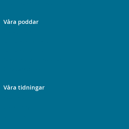
Dina försäkringar i Akademikerförsäkring
Våra poddar
Chefspodden
Samhällsekonomiska podden
Samhällsvetarpodden
Samtal med beteendevetare
Socialtjänstpodden
Våra tidningar
Akademikern
Chefstidningen
Socionomen