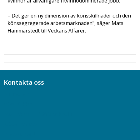
kvinnor är allvarligare i kvinnodominerade jobb.
– Det ger en ny dimension av könsskillnader och den
könssegregerade arbetsmarknaden", säger Mats
Hammarstedt till Veckans Affärer.
Kontakta oss
Bli medlem
08-617 44 00
Box 128 00, 112 96 Stockholm
Jobba hos oss
Presskontakt