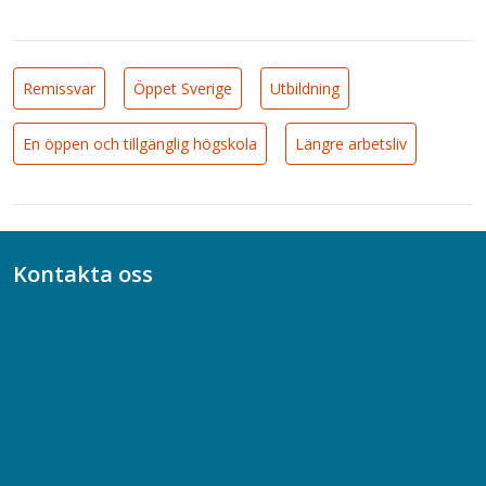
Remissvar
Öppet Sverige
Utbildning
En öppen och tillgänglig högskola
Längre arbetsliv
Kontakta oss
Bli medlem
08-617 44 00
Box 128 00, 112 96 Stockholm
Jobba hos oss
Presskontakt