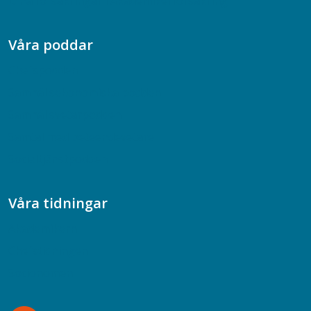
Dina försäkringar i Akademikerförsäkring
Våra poddar
Chefspodden
Samhällsekonomiska podden
Samhällsvetarpodden
Samtal med beteendevetare
Socialtjänstpodden
Våra tidningar
Akademikern
Chefstidningen
Socionomen