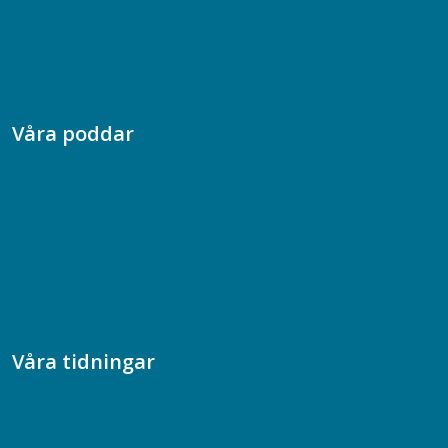
Jobba hos oss
Presskontakt
Dina försäkringar i Akademikerförsäkring
Våra poddar
Chefspodden
Samhällsekonomiska podden
Samhällsvetarpodden
Samtal med beteendevetare
Socialtjänstpodden
Våra tidningar
Akademikern
Chefstidningen