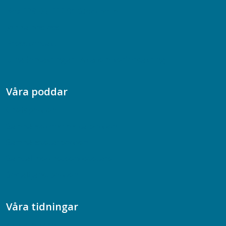
Box 128 00, 112 96 Stockholm
Jobba hos oss
Presskontakt
Dina försäkringar i Akademikerförsäkring
Våra poddar
Chefspodden
Samhällsekonomiska podden
Samhällsvetarpodden
Samtal med beteendevetare
Socialtjänstpodden
Våra tidningar
Akademikern