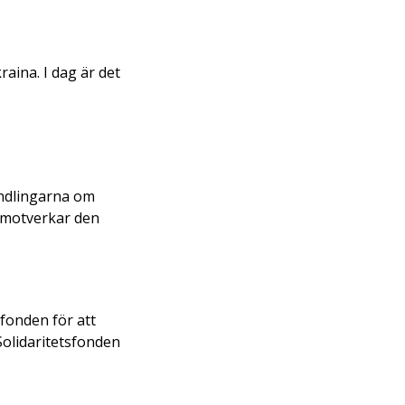
raina. I dag är det
andlingarna om
m motverkar den
sfonden för att
Solidaritetsfonden