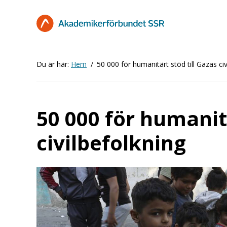
Hoppa
till
huvudinnehåll
Du är här:
Hem
50 000 för humanitärt stöd till Gazas civ
50 000 för humanitä
civilbefolkning