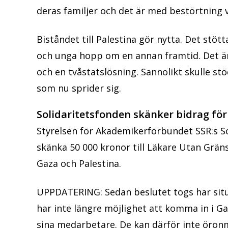
deras familjer och det är med bestörtning v
Biståndet till Palestina gör nytta. Det stö
och unga hopp om en annan framtid. Det är e
och en tvåstatslösning. Sannolikt skulle s
som nu sprider sig.
Solidaritetsfonden skänker bidrag fö
Styrelsen för Akademikerförbundet SSR:s So
skänka 50 000 kronor till Läkare Utan Grän
Gaza och Palestina.
UPPDATERING: Sedan beslutet togs har situ
har inte längre möjlighet att komma in i Ga
sina medarbetare. De kan därför inte öron