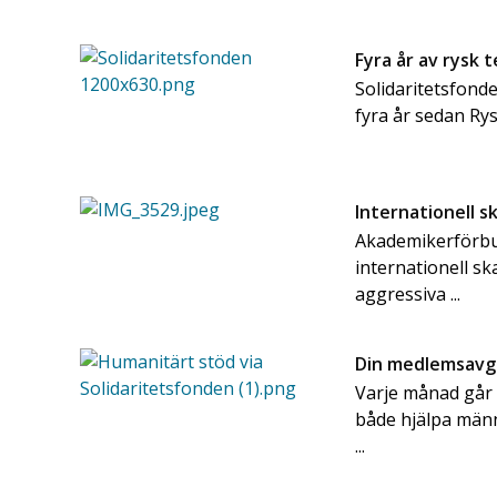
Fyra år av rysk 
Solidaritetsfonde
fyra år sedan Rys
Internationell s
Akademikerförbun
internationell s
aggressiva ...
Din medlemsavgif
Varje månad går e
både hjälpa männ
...