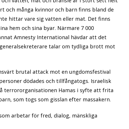
 och vatten, mat och bränsle är i stort sett helt
årt och många kvinnor och barn finns bland de
 hittar vare sig vatten eller mat. Det finns
 sina hem och sina byar. Närmare 7 000
nnat Amnesty International hävdar att det
 generalsekreterare talar om tydliga brott mot
svärt brutal attack mot en ungdomsfestival
 personer dödades och tillfångatogs. Israelisk
 terrororganisationen Hamas i syfte att frita
barn, som togs som gisslan efter massakern.
som arbetar för fred, dialog, mänskliga