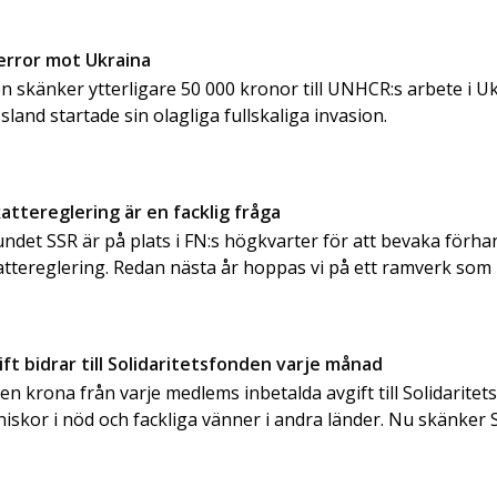
terror mot Ukraina
n skänker ytterligare 50 000 kronor till UNHCR:s arbete i Uk
sland startade sin olagliga fullskaliga invasion.
kattereglering är en facklig fråga
det SSR är på plats i FN:s högkvarter för att bevaka förh
kattereglering. Redan nästa år hoppas vi på ett ramverk so
t bidrar till Solidaritetsfonden varje månad
n krona från varje medlems inbetalda avgift till Solidaritet
iskor i nöd och fackliga vänner i andra länder. Nu skänker 