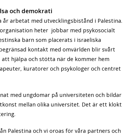
älsa och demokrati
r arbetat med utvecklingsbistånd i Palestina.
n organisation heter jobbar med psykosocialt
estinska barn som placerats i israeliska
begränsad kontakt med omvärlden blir svårt
i att hjälpa och stötta när de kommer hem
rapeuter, kuratorer och psykologer och centret
nnat med ungdomar på universiteten och bildar
konst mellan olika universitet. Det är ett klokt
tering.
rån Palestina och vi oroas för våra partners och