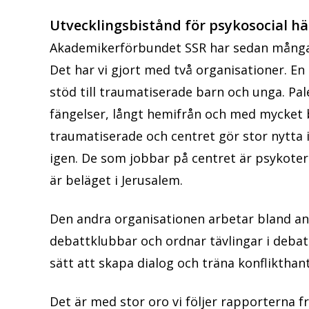
Utvecklingsbistånd för psykosocial h
Akademikerförbundet SSR har sedan många å
Det har vi gjort med två organisationer. E
stöd till traumatiserade barn och unga. Pal
fängelser, långt hemifrån och med mycket 
traumatiserade och centret gör stor nytta 
igen. De som jobbar på centret är psykote
är beläget i Jerusalem.
Den andra organisationen arbetar bland a
debattklubbar och ordnar tävlingar i debatt
sätt att skapa dialog och träna konflikthan
Det är med stor oro vi följer rapporterna f