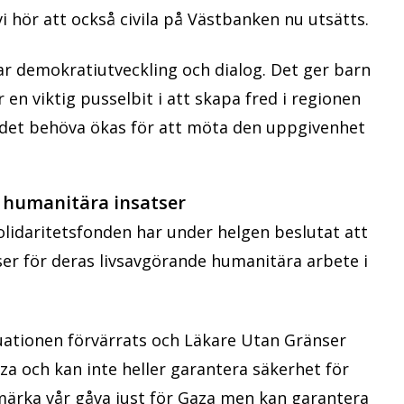
i hör att också civila på Västbanken nu utsätts.
ttar demokratiutveckling och dialog. Det ger barn
n viktig pusselbit i att skapa fred i regionen
tödet behöva ökas för att möta den uppgivenhet
r humanitära insatser
lidaritetsfonden har under helgen beslutat att
ser för deras livsavgörande humanitära arbete i
ationen förvärrats och Läkare Utan Gränser
za och kan inte heller garantera säkerhet för
märka vår gåva just för Gaza men kan garantera