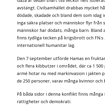
Gaza är sedan snart två veckor helt isolerat
avstängt. Civilsamhället drabbas mycket h
dödade, skadade och bland dem som idag inte
inga säkra platser och människor flyr från
människor har dödats, många barn. Bland a
finns tydliga tecken på krigsbrott och FN:s
internationell humanitär lag.
Den 7 september utförde Hamas en fruktan
och flera kibbutzer i området, där ca 1 500
armé hotar nu med markinvasion i jakten på
de 250 personer, varav många kvinnor och 
På båda sidor i denna konflikt finns många 
rättigheter och demokrati.