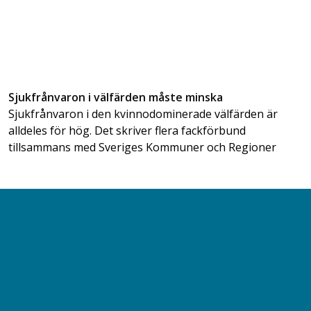
Sjukfrånvaron i välfärden måste minska
Sjukfrånvaron i den kvinnodominerade välfärden är
alldeles för hög. Det skriver flera fackförbund
tillsammans med Sveriges Kommuner och Regioner
Kontakta oss
Bli medlem
08-617 44 00
Box 128 00, 112 96 Stockholm
Jobba hos oss