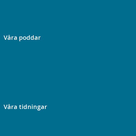
Presskontakt
Dina försäkringar i Akademikerförsäkring
Våra poddar
Chefspodden
Samhällsekonomiska podden
Samhällsvetarpodden
Samtal med beteendevetare
Socialtjänstpodden
Våra tidningar
Akademikern
Chefstidningen