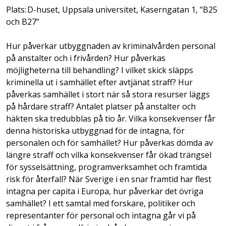
Plats: D-huset, Uppsala universitet, Kaserngatan 1, "B25
och B27"
Hur påverkar utbyggnaden av kriminalvården personal
på anstalter och i frivården? Hur påverkas
möjligheterna till behandling? I vilket skick släpps
kriminella ut i samhället efter avtjänat straff? Hur
påverkas samhället i stort när så stora resurser läggs
på hårdare straff? Antalet platser på anstalter och
häkten ska tredubblas på tio år. Vilka konsekvenser får
denna historiska utbyggnad för de intagna, för
personalen och för samhället? Hur påverkas dömda av
längre straff och vilka konsekvenser får ökad trängsel
för sysselsättning, programverksamhet och framtida
risk för återfall? När Sverige i en snar framtid har flest
intagna per capita i Europa, hur påverkar det övriga
samhället? I ett samtal med forskare, politiker och
representanter för personal och intagna går vi på