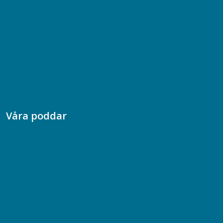
Bli medlem
08-617 44 00
Box 128 00, 112 96 Stockholm
Jobba hos oss
Presskontakt
Dina försäkringar i Akademikerförsäkring
Våra poddar
Chefspodden
Samhällsekonomiska podden
Samhällsvetarpodden
Samtal med beteendevetare
Socialtjänstpodden