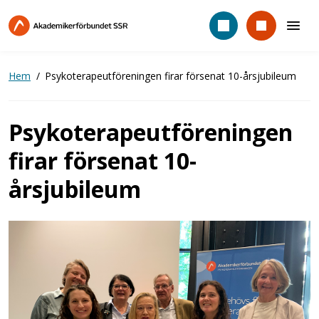
Hoppa
till
huvudinnehåll
Hem
Psykoterapeutföreningen firar försenat 10-årsjubileum
Psykoterapeutföreningen
firar försenat 10-
årsjubileum