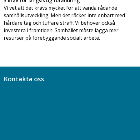
3 krav för långsiktig förändring
Vi vet att det krävs mycket för att vända rådande
samhällsutveckling. Men det räcker inte enbart med
hårdare tag och tuffare straff. Vi behöver också
investera i framtiden. Samhället måste lägga mer
resurser på förebyggande socialt arbete.
Kontakta oss
Bli medlem
08-617 44 00
Box 128 00, 112 96 Stockholm
Jobba hos oss
Presskontakt