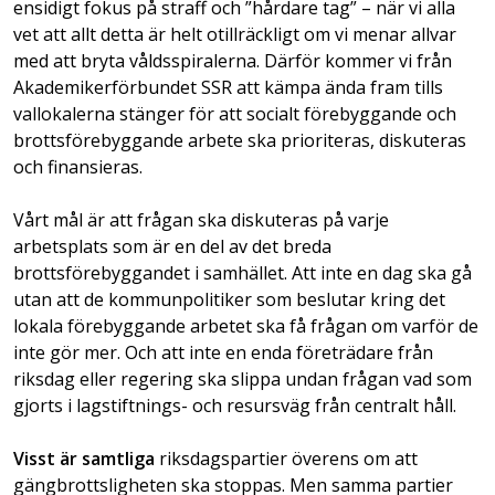
ensidigt fokus på straff och ”hårdare tag” – när vi alla
vet att allt detta är helt otillräckligt om vi menar allvar
med att bryta våldsspiralerna. Därför kommer vi från
Akademikerförbundet SSR att kämpa ända fram tills
vallokalerna stänger för att socialt förebyggande och
brottsförebyggande arbete ska prioriteras, diskuteras
och finansieras.
Vårt mål är att frågan ska diskuteras på varje
arbetsplats som är en del av det breda
brottsförebyggandet i samhället. Att inte en dag ska gå
utan att de kommunpolitiker som beslutar kring det
lokala förebyggande arbetet ska få frågan om varför de
inte gör mer. Och att inte en enda företrädare från
riksdag eller regering ska slippa undan frågan vad som
gjorts i lagstiftnings- och resursväg från centralt håll.
Visst är samtliga
riksdagspartier överens om att
gängbrottsligheten ska stoppas. Men samma partier