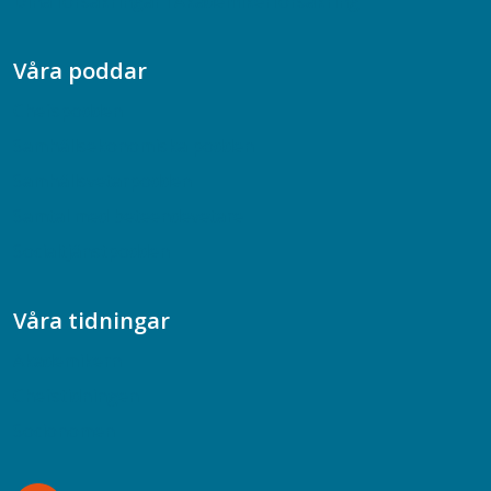
Dina försäkringar i Akademikerförsäkring
Våra poddar
Chefspodden
Samhällsekonomiska podden
Samhällsvetarpodden
Samtal med beteendevetare
Socialtjänstpodden
Våra tidningar
Akademikern
Chefstidningen
Socionomen