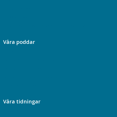
Box 128 00, 112 96 Stockholm
Jobba hos oss
Presskontakt
Dina försäkringar i Akademikerförsäkring
Våra poddar
Chefspodden
Samhällsekonomiska podden
Samhällsvetarpodden
Samtal med beteendevetare
Socialtjänstpodden
Våra tidningar
Akademikern