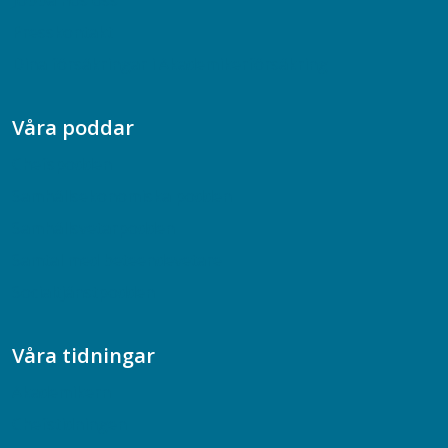
Presskontakt
Dina försäkringar i Akademikerförsäkring
Våra poddar
Chefspodden
Samhällsekonomiska podden
Samhällsvetarpodden
Samtal med beteendevetare
Socialtjänstpodden
Våra tidningar
Akademikern
Chefstidningen