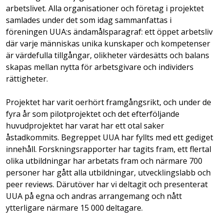
arbetslivet. Alla organisationer och företag i projektet
samlades under det som idag sammanfattas i
föreningen UUA:s ändamålsparagraf: ett öppet arbetsliv
där varje människas unika kunskaper och kompetenser
är värdefulla tillgångar, olikheter värdesätts och balans
skapas mellan nytta för arbetsgivare och individers
rättigheter.
Projektet har varit oerhört framgångsrikt, och under de
fyra år som pilotprojektet och det efterföljande
huvudprojektet har varat har ett otal saker
åstadkommits. Begreppet UUA har fyllts med ett gediget
innehåll. Forskningsrapporter har tagits fram, ett flertal
olika utbildningar har arbetats fram och närmare 700
personer har gått alla utbildningar, utvecklingslabb och
peer reviews. Därutöver har vi deltagit och presenterat
UUA på egna och andras arrangemang och nått
ytterligare närmare 15 000 deltagare.