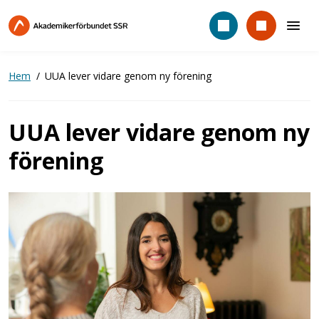
Hoppa
till
huvudinnehåll
Hem
UUA lever vidare genom ny förening
UUA lever vidare genom ny
förening