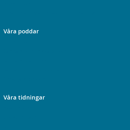
Presskontakt
Dina försäkringar i Akademikerförsäkring
Våra poddar
Chefspodden
Samhällsekonomiska podden
Samhällsvetarpodden
Samtal med beteendevetare
Socialtjänstpodden
Våra tidningar
Akademikern
Chefstidningen
Socionomen