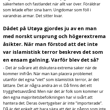
säkerheten och fastlandet när allt var över. Föräldrar
som letade efter sina barn. Ungdomar som föll i
varandras armar. Det sitter kvar.
Dådet på Utøya gjordes ju av en man
med norskt ursprung och högerextrema
åsikter. När man förstod att det inte
var islamistisk terror beskrevs det som
en ensam galning. Varför blev det så?
- Det är svårare att diskutera extrema saker när de
kommer inifrån. När man kan placera problemet
utanför det egna ”viet” som islamistisk terror, är det
lättare. Det är några andra än vi. Då finns det ett
trygghetsavstånd. Men när det är folk som kommer ur
den egna majoritetsbefolkningen har vi svårt att
hantera det. Deras övertygelser är inte ”importerade”.
Då är det enkelt att bara säga att det är någon som inte