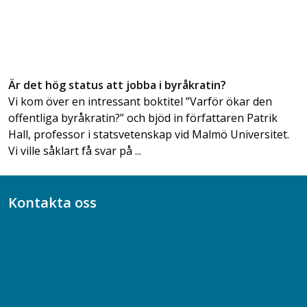
Är det hög status att jobba i byråkratin?
Vi kom över en intressant boktitel ”Varför ökar den
offentliga byråkratin?” och bjöd in författaren Patrik
Hall, professor i statsvetenskap vid Malmö Universitet.
Vi ville såklart få svar på ...
Kontakta oss
Bli medlem
08-617 44 00
Box 128 00, 112 96 Stockholm
Jobba hos oss