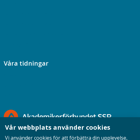
Chefspodden
Samhällsekonomiska podden
Samhällsvetarpodden
Samtal med beteendevetare
Socialtjänstpodden
Våra tidningar
Akademikern
Chefstidningen
Socionomen
Vår webbplats använder cookies
Vi använder cookies för att förbättra din upplevelse,