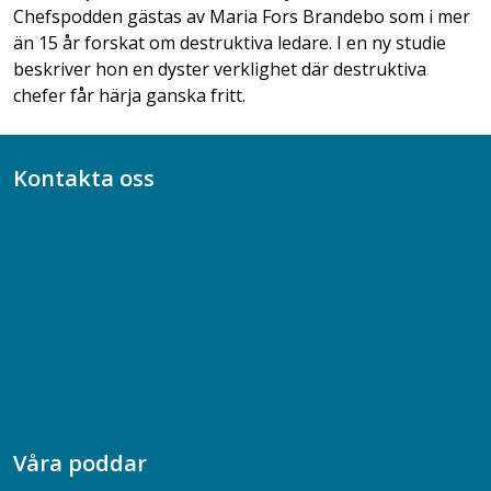
Chefspodden gästas av Maria Fors Brandebo som i mer
än 15 år forskat om destruktiva ledare. I en ny studie
beskriver hon en dyster verklighet där destruktiva
chefer får härja ganska fritt.
Kontakta oss
Bli medlem
08-617 44 00
Box 128 00, 112 96 Stockholm
Jobba hos oss
Presskontakt
Dina försäkringar i Akademikerförsäkring
Våra poddar