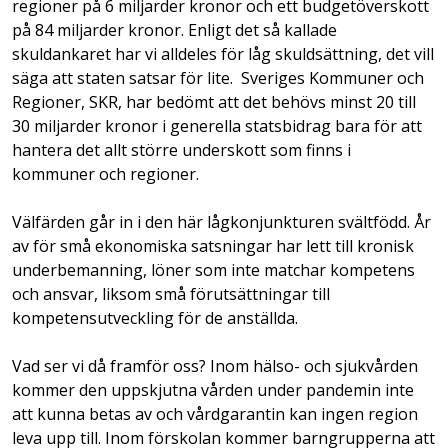
regioner på 6 miljarder kronor och ett budgetöverskott
på 84 miljarder kronor. Enligt det så kallade
skuldankaret har vi alldeles för låg skuldsättning, det vill
säga att staten satsar för lite. Sveriges Kommuner och
Regioner, SKR, har bedömt att det behövs minst 20 till
30 miljarder kronor i generella statsbidrag bara för att
hantera det allt större underskott som finns i
kommuner och regioner.
Välfärden går in i den här lågkonjunkturen svältfödd. År
av för små ekonomiska satsningar har lett till kronisk
underbemanning, löner som inte matchar kompetens
och ansvar, liksom små förutsättningar till
kompetensutveckling för de anställda.
Vad ser vi då framför oss? Inom hälso- och sjukvården
kommer den uppskjutna vården under pandemin inte
att kunna betas av och vårdgarantin kan ingen region
leva upp till. Inom förskolan kommer barngrupperna att