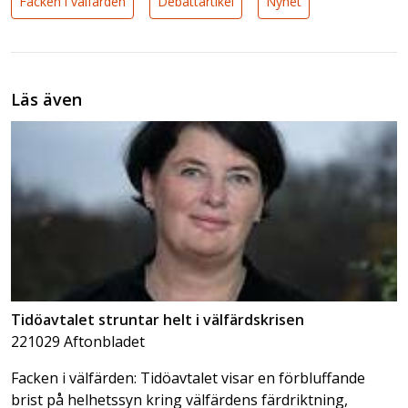
Facken i välfärden
Debattartikel
Nyhet
Läs även
Tidöavtalet struntar helt i välfärdskrisen
221029 Aftonbladet
Facken i välfärden: Tidöavtalet visar en förbluffande
brist på helhetssyn kring välfärdens färdriktning,