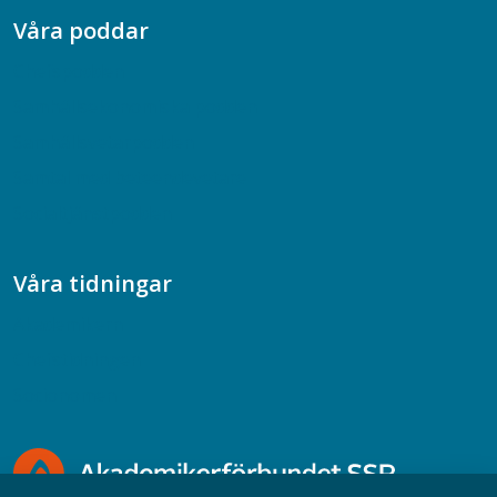
Våra poddar
Chefspodden
Samhällsekonomiska podden
Samhällsvetarpodden
Samtal med beteendevetare
Socialtjänstpodden
Våra tidningar
Akademikern
Chefstidningen
Socionomen