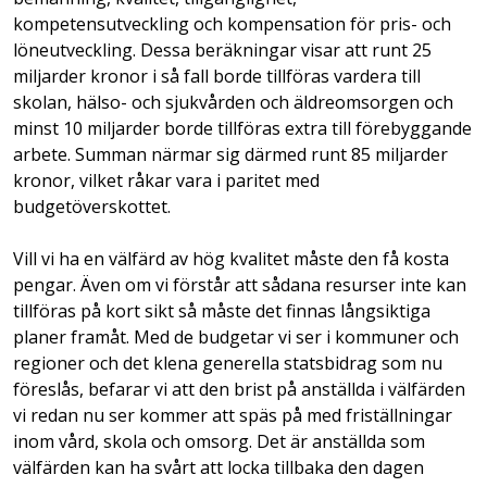
kompetensutveckling och kompensation för pris- och
löneutveckling. Dessa beräkningar visar att runt 25
miljarder kronor i så fall borde tillföras vardera till
skolan, hälso- och sjukvården och äldreomsorgen och
minst 10 miljarder borde tillföras extra till förebyggande
arbete. Summan närmar sig därmed runt 85 miljarder
kronor, vilket råkar vara i paritet med
budgetöverskottet.
Vill vi ha en välfärd av hög kvalitet måste den få kosta
pengar. Även om vi förstår att sådana resurser inte kan
tillföras på kort sikt så måste det finnas långsiktiga
planer framåt. Med de budgetar vi ser i kommuner och
regioner och det klena generella statsbidrag som nu
föreslås, befarar vi att den brist på anställda i välfärden
vi redan nu ser kommer att späs på med friställningar
inom vård, skola och omsorg. Det är anställda som
välfärden kan ha svårt att locka tillbaka den dagen