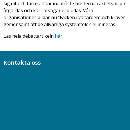
sig dit och färre att lämna måste bristerna i arbetsmiljön
åtgärdas och karriärvägar erbjudas. Våra
organisationer bildar nu ”Facken i välfärden” och kräver
gemensamt att de allvarliga systemfelen elimineras.
Läs hela debattartikeln
här
.
Kontakta oss
Bli medlem
08-617 44 00
Box 128 00, 112 96 Stockholm
Jobba hos oss
Presskontakt
Dina försäkringar i Akademikerförsäkring