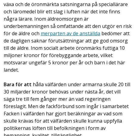
växa och de öronmärkta satsningarna på speciallärare
och läromedel blir ett slag i luften när det inte finns
några lärare. Inom äldreomsorgen är
underbemanningen så omfattande att den utgör en risk
för de äldre och
merparten av de anställda
bedömer att
de dagligen saknar förutsättningar att ge god omsorg
till de äldre. Inom socialt arbete öronmärks futtiga 10
miljoner kronor för förebyggande arbete, vilket
motsvarar ungefär 5 kronor per år och barn i det här
landet.
Bara för att
hålla välfärden under armarna skulle 20 till
30 miljarder kronor behövas under nästa år, det vill
säga tre till fem gånger mer än vad regeringen
föreslagit. Men de fackförbund som ingår i samarbetet
Facken i välfärden har gjort beräkningar av vad som
skulle krävas för att välfärden skulle kunna uppfylla
politikernas löften till befolkningen i form av
bemanning, kvalitet, tillgänglighet,