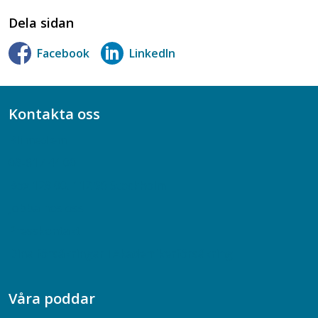
Dela sidan
Facebook
LinkedIn
Kontakta oss
Bli medlem
08-617 44 00
Box 128 00, 112 96 Stockholm
Jobba hos oss
Presskontakt
Dina försäkringar i Akademikerförsäkring
Våra poddar