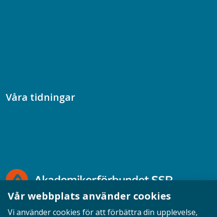
Chefspodden
Samhällsekonomiska podden
Samhällsvetarpodden
Samtal med beteendevetare
Socialtjänstpodden
Våra tidningar
Akademikern
Chefstidningen
Socionomen
Vår webbplats använder cookies
Vi använder cookies för att förbättra din upplevelse,