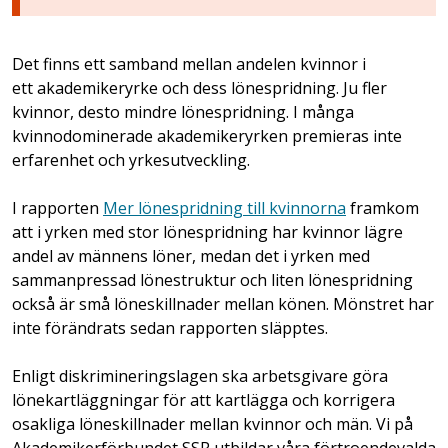
Det finns ett samband mellan andelen kvinnor i
ett akademikeryrke och dess lönespridning. Ju fler
kvinnor, desto mindre lönespridning. I många
kvinnodominerade akademikeryrken premieras inte
erfarenhet och yrkesutveckling.
I rapporten
Mer lönespridning till kvinnorna
framkom
att i yrken med stor lönespridning har kvinnor lägre
andel av männens löner, medan det i yrken med
sammanpressad lönestruktur och liten lönespridning
också är små löneskillnader mellan könen. Mönstret har
inte förändrats sedan rapporten släpptes.
Enligt diskrimineringslagen ska arbetsgivare göra
lönekartläggningar för att kartlägga och korrigera
osakliga löneskillnader mellan kvinnor och män. Vi på
Akademikerförbundet SSR utbildar våra förtroendevalda