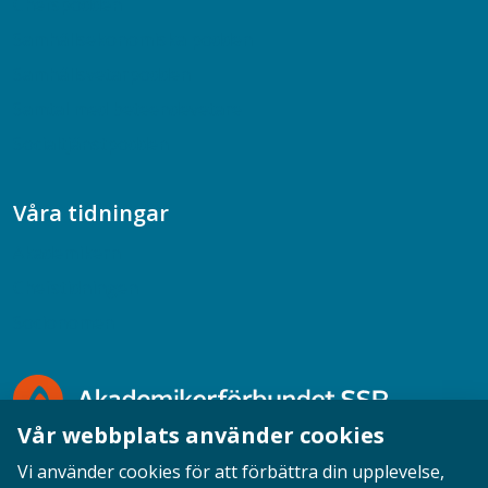
Chefspodden
Samhällsekonomiska podden
Samhällsvetarpodden
Samtal med beteendevetare
Socialtjänstpodden
Våra tidningar
Akademikern
Chefstidningen
Socionomen
Vår webbplats använder cookies
Vi använder cookies för att förbättra din upplevelse,