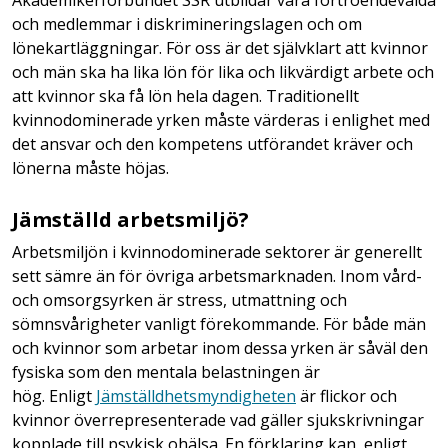
och medlemmar i diskrimineringslagen och om
lönekartläggningar. För oss är det självklart att kvinnor
och män ska ha lika lön för lika och likvärdigt arbete och
att kvinnor ska få lön hela dagen. Traditionellt
kvinnodominerade yrken måste värderas i enlighet med
det ansvar och den kompetens utförandet kräver och
lönerna måste höjas.
Jämställd arbetsmiljö?
Arbetsmiljön i kvinnodominerade sektorer är generellt
sett sämre än för övriga arbetsmarknaden. Inom vård-
och omsorgsyrken är stress, utmattning och
sömnsvårigheter vanligt förekommande. För både män
och kvinnor som arbetar inom dessa yrken är såväl den
fysiska som den mentala belastningen är
hög. Enligt
Jämställdhetsmyndigheten
är flickor och
kvinnor överrepresenterade vad gäller sjukskrivningar
kopplade till psykisk ohälsa. En förklaring kan, enligt