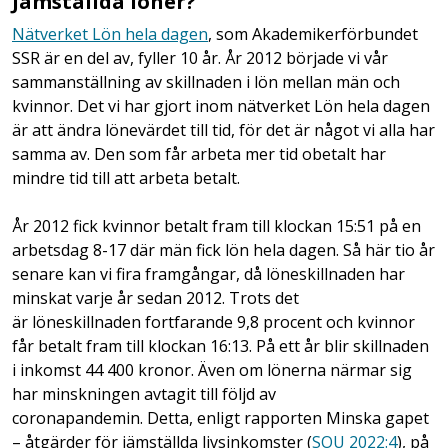
Jämställda löner?
Nätverket Lön hela dagen
, som Akademikerförbundet
SSR är en del av, fyller 10 år. År 2012 började vi vår
sammanställning av skillnaden i lön mellan män och
kvinnor. Det vi har gjort inom nätverket Lön hela dagen
är att ändra lönevärdet till tid, för det är något vi alla har
samma av. Den som får arbeta mer tid obetalt har
mindre tid till att arbeta betalt.
År 2012 fick kvinnor betalt fram till klockan 15:51 på en
arbetsdag 8-17 där män fick lön hela dagen. Så här tio år
senare kan vi fira framgångar, då löneskillnaden har
minskat varje år sedan 2012. Trots det
är löneskillnaden fortfarande 9,8 procent och kvinnor
får betalt fram till klockan 16:13. På ett år blir skillnaden
i inkomst 44 400 kronor. Även om lönerna närmar sig
har minskningen avtagit till följd av
coronapandemin. Detta, enligt rapporten Minska gapet
– åtgärder för jämställda livsinkomster (
SOU 2022:4
), på