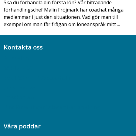
Ska du förhandla din första lön? Vår biträdande
förhandlingschef Malin Fröjmark har coachat många
medlemmar i just den situationen. Vad gör man till
exempel om man får frågan om löneanspråk mitt ...
Kontakta oss
Bli medlem
08-617 44 00
Box 128 00, 112 96 Stockholm
Jobba hos oss
Presskontakt
Dina försäkringar i Akademikerförsäkring
Våra poddar