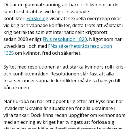
Det är en gammal sanning att barn och kvinnor är de
som först drabbas vid krig och väpnade
konflikter.
Forskning
visar att sexuella övergrepp ökar
vid krig och väpnade konflikter, detta trots att våldtäkt i
krig betraktas som ett internationellt krigsbrott
sedan 2008 enligt
FN:s resolution 1820
. Något som har
utvecklats i och med
FN:s säkerhetsrådsresolution
1325
om kvinnor, fred och säkerhet.
Syftet med resolutionen är att stärka kvinnors roll i kris-
och konfliktområden. Resolutionen slår fast att alla
insatser under väpnade konflikter måste ta hänsyn till
båda könen.
När Europa nu har ett öppet krig efter att Ryssland har
invaderat Ukraina är situationen för alla ukrainare i
våra tankar. Dock finns redan uppgifter om kvinnor som
med anledning av kriget har tvingats att förlösa sig
själva eller med hjälp av familjemedlemmar i skyddsrum,