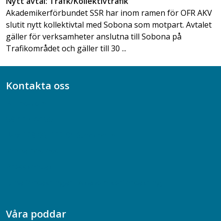
Nytt avtal: Trafk/Kollektivtrafik
Akademikerförbundet SSR har inom ramen för OFR AKV
slutit nytt kollektivtal med Sobona som motpart. Avtalet
gäller för verksamheter anslutna till Sobona på
Trafikområdet och gäller till 30 ...
Kontakta oss
Bli medlem
08-617 44 00
Box 128 00, 112 96 Stockholm
Jobba hos oss
Presskontakt
Dina försäkringar i Akademikerförsäkring
Våra poddar