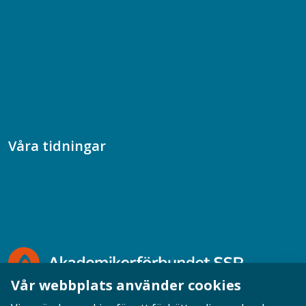
Chefspodden
Samhällsekonomiska podden
Samhällsvetarpodden
Samtal med beteendevetare
Socialtjänstpodden
Våra tidningar
Akademikern
Chefstidningen
Socionomen
Vår webbplats använder cookies