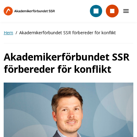
Hoppa
till
huvudinnehåll
Hem
Akademikerförbundet SSR förbereder för konflikt
Akademikerförbundet SSR
förbereder för konflikt