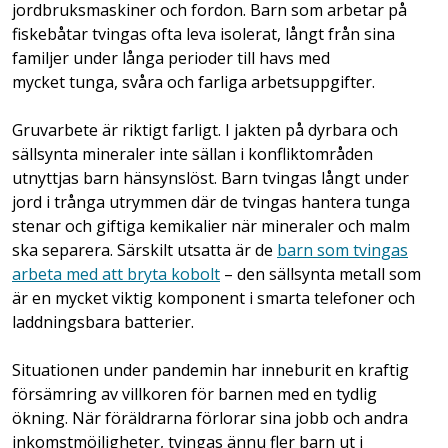
jordbruksmaskiner och fordon. Barn som arbetar på
fiskebåtar tvingas ofta leva isolerat, långt från sina
familjer under långa perioder till havs med
mycket tunga, svåra och farliga arbetsuppgifter.
Gruvarbete är riktigt farligt. I jakten på dyrbara och
sällsynta mineraler inte sällan i konfliktområden
utnyttjas barn hänsynslöst. Barn tvingas långt under
jord i trånga utrymmen där de tvingas hantera tunga
stenar och giftiga kemikalier när mineraler och malm
ska separera. Särskilt utsatta är de
barn som tvingas
arbeta med att bryta kobolt
– den sällsynta metall som
är en mycket viktig komponent i smarta telefoner och
laddningsbara batterier.
Situationen under pandemin har inneburit en kraftig
försämring av villkoren för barnen med en tydlig
ökning. När föräldrarna förlorar sina jobb och andra
inkomstmöjligheter, tvingas ännu fler barn ut i