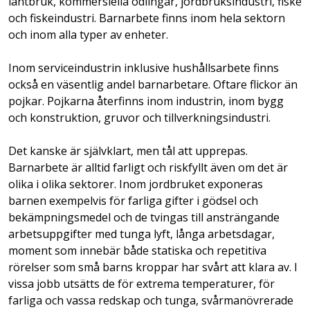
lantbruk, kommersiella odlingar, jordbruksindustri, fiske
och fiskeindustri. Barnarbete finns inom hela sektorn
och inom alla typer av enheter.
Inom serviceindustrin inklusive hushållsarbete finns
också en väsentlig andel barnarbetare. Oftare flickor än
pojkar. Pojkarna återfinns inom industrin, inom bygg
och konstruktion, gruvor och tillverkningsindustri.
Det kanske är självklart, men tål att upprepas.
Barnarbete är alltid farligt och riskfyllt även om det är
olika i olika sektorer. Inom jordbruket exponeras
barnen exempelvis för farliga gifter i gödsel och
bekämpningsmedel och de tvingas till ansträngande
arbetsuppgifter med tunga lyft, långa arbetsdagar,
moment som innebär både statiska och repetitiva
rörelser som små barns kroppar har svårt att klara av. I
vissa jobb utsätts de för extrema temperaturer, för
farliga och vassa redskap och tunga, svårmanövrerade