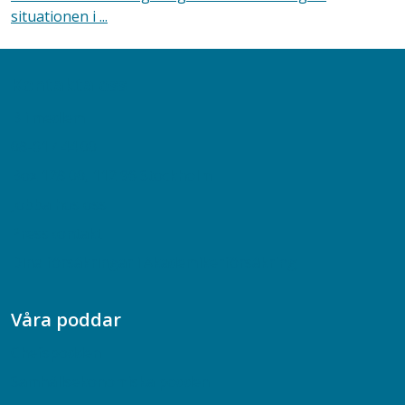
situationen i ...
Kontakta oss
Bli medlem
08-617 44 00
Box 128 00, 112 96 Stockholm
Jobba hos oss
Presskontakt
Dina försäkringar i Akademikerförsäkring
Våra poddar
Chefspodden
Samhällsekonomiska podden