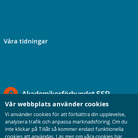
Samhällsvetarpodden
Samtal med beteendevetare
Socialtjänstpodden
Våra tidningar
Akademikern
Chefstidningen
Socionomen
Vår webbplats använder cookies
Vi använder cookies för att förbättra din upplevelse,
analysera trafik och anpassa marknadsföring. Om du
inte klickar på Tillåt så kommer endast funktionella
Opinion
English
Personuppgifter
Cookies
cookies att användas.
Läs mer om våra cookies här