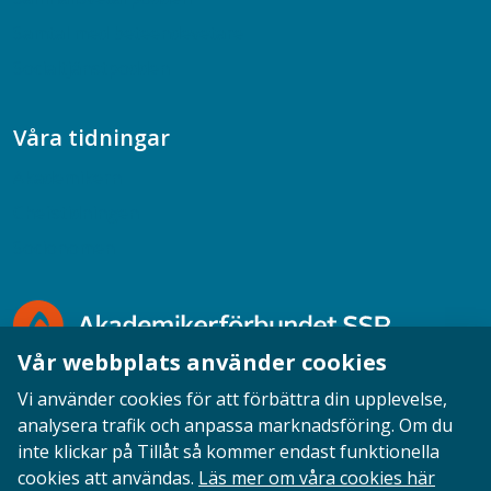
Samtal med beteendevetare
Socialtjänstpodden
Våra tidningar
Akademikern
Chefstidningen
Socionomen
Vår webbplats använder cookies
Vi använder cookies för att förbättra din upplevelse,
analysera trafik och anpassa marknadsföring. Om du
inte klickar på Tillåt så kommer endast funktionella
Opinion
English
Personuppgifter
Cookies
cookies att användas.
Läs mer om våra cookies här