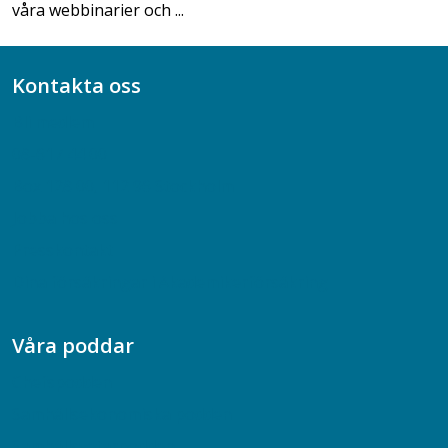
våra webbinarier och ...
Kontakta oss
Bli medlem
08-617 44 00
Box 128 00, 112 96 Stockholm
Jobba hos oss
Presskontakt
Dina försäkringar i Akademikerförsäkring
Våra poddar
Chefspodden
Samhällsekonomiska podden
Samhällsvetarpodden