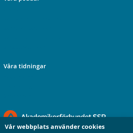
Chefspodden
Samhällsekonomiska podden
Samhällsvetarpodden
Samtal med beteendevetare
Socialtjänstpodden
Våra tidningar
Akademikern
Chefstidningen
Socionomen
Vår webbplats använder cookies