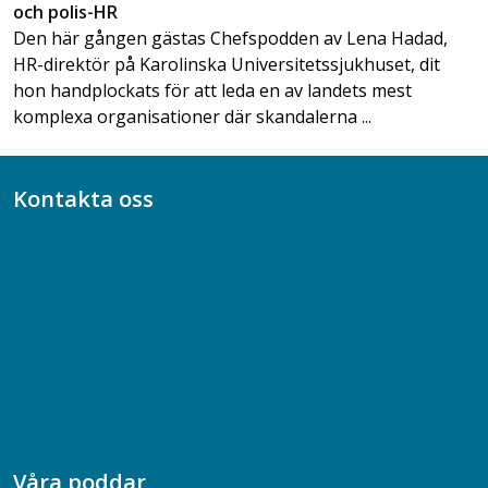
och polis-HR
Den här gången gästas Chefspodden av Lena Hadad,
HR-direktör på Karolinska Universitetssjukhuset, dit
hon handplockats för att leda en av landets mest
komplexa organisationer där skandalerna ...
Kontakta oss
Bli medlem
08-617 44 00
Box 128 00, 112 96 Stockholm
Jobba hos oss
Presskontakt
Dina försäkringar i Akademikerförsäkring
Våra poddar