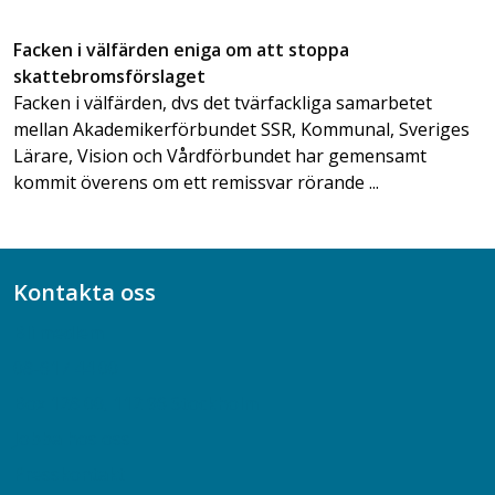
Facken i välfärden eniga om att stoppa
skattebromsförslaget
Facken i välfärden, dvs det tvärfackliga samarbetet
mellan Akademikerförbundet SSR, Kommunal, Sveriges
Lärare, Vision och Vårdförbundet har gemensamt
kommit överens om ett remissvar rörande ...
Kontakta oss
Bli medlem
08-617 44 00
Box 128 00, 112 96 Stockholm
Jobba hos oss
Presskontakt