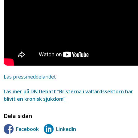
Läs pressmeddelandet
Läs mer på DN Debatt ”Bristerna i välfärdssektorn har
blivit en kronisk sjukdom”
Dela sidan
Facebook
LinkedIn