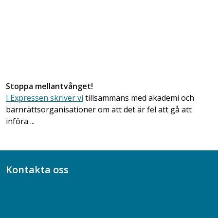
Stoppa mellantvånget!
I Expressen skriver vi
tillsammans med akademi och
barnrättsorganisationer om att det är fel att gå att
införa ...
Kontakta oss
Bli medlem
08-617 44 00