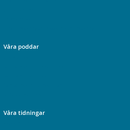
Box 128 00, 112 96 Stockholm
Jobba hos oss
Presskontakt
Dina försäkringar i Akademikerförsäkring
Våra poddar
Chefspodden
Samhällsekonomiska podden
Samhällsvetarpodden
Samtal med beteendevetare
Socialtjänstpodden
Våra tidningar
Akademikern