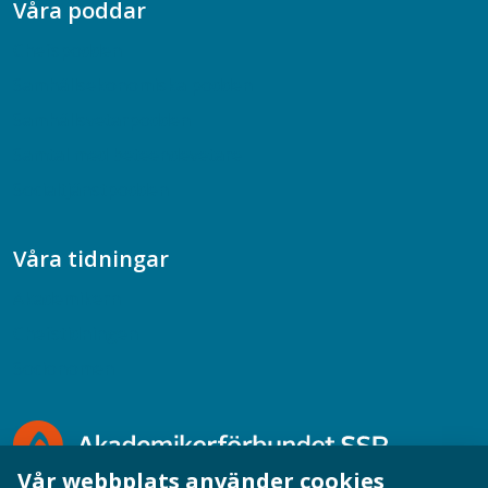
Våra poddar
Chefspodden
Samhällsekonomiska podden
Samhällsvetarpodden
Samtal med beteendevetare
Socialtjänstpodden
Våra tidningar
Akademikern
Chefstidningen
Socionomen
Vår webbplats använder cookies