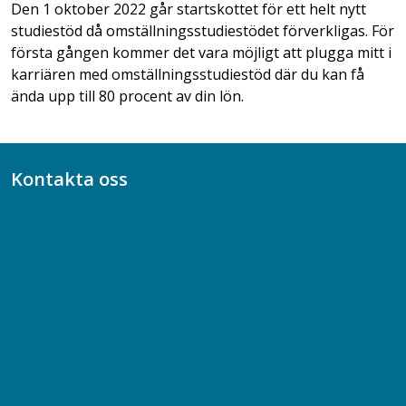
Den 1 oktober 2022 går startskottet för ett helt nytt
studiestöd då omställningsstudiestödet förverkligas. För
första gången kommer det vara möjligt att plugga mitt i
karriären med omställningsstudiestöd där du kan få
ända upp till 80 procent av din lön.
Kontakta oss
Bli medlem
08-617 44 00
Box 128 00, 112 96 Stockholm
Jobba hos oss
Presskontakt
Dina försäkringar i Akademikerförsäkring