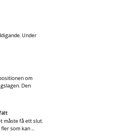
äldigande. Under
.
opositionen om
ingslagen. Den
fält
 måste få ett slut.
fler som kan ...