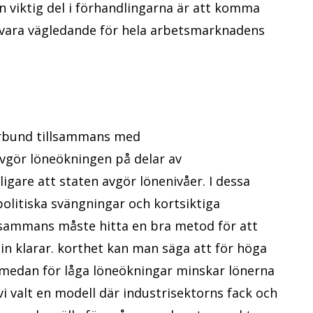
En viktig del i förhandlingarna är att komma
 vara vägledande för hela arbetsmarknadens
förbund tillsammans med
vgör löneökningen på delar av
igare att staten avgör lönenivåer. I dessa
olitiska svängningar och kortsiktiga
illsammans måste hitta en bra metod för att
n klarar. korthet kan man säga att för höga
, medan för låga löneökningar minskar lönerna
vi valt en modell där industrisektorns fack och