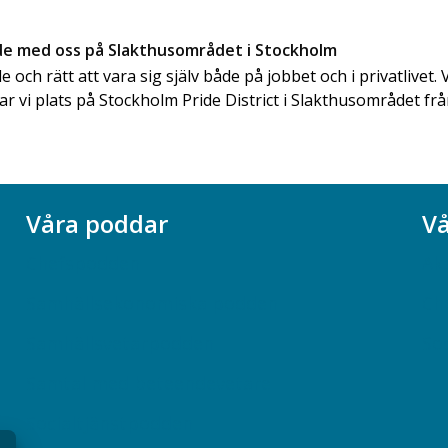
ide med oss på Slakthusområdet i Stockholm
de och rätt att vara sig själv både på jobbet och i privatlivet. V
tar vi plats på Stockholm Pride District i Slakthusområdet frå
Våra poddar
Vå
Chefspodden
Ak
Samhällsekonomiska podden
Ch
Samhällsvetarpodden
So
Samtal med beteendevetare
Socialtjänstpodden