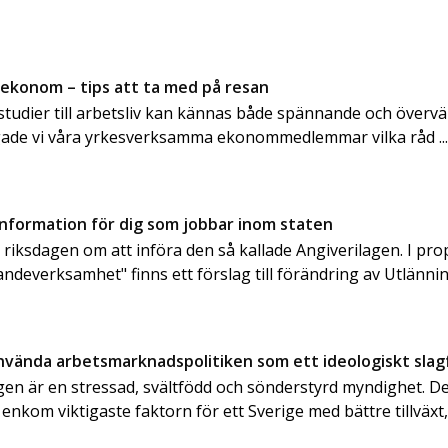
 ekonom – tips att ta med på resan
n studier till arbetsliv kan kännas både spännande och överv
gade vi våra yrkesverksamma ekonommedlemmar vilka råd ..
information för dig som jobbar inom staten
e riksdagen om att införa den så kallade Angiverilagen. I pr
andeverksamhet" finns ett förslag till förändring av Utlänn
använda arbetsmarknadspolitiken som ett ideologiskt slag
en är en stressad, svältfödd och sönderstyrd myndighet. Det
 enkom viktigaste faktorn för ett Sverige med bättre tillväxt, 