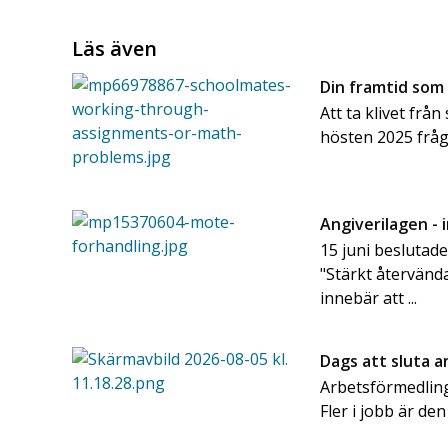
Läs även
Din framtid som
Att ta klivet frå
hösten 2025 frå
Angiverilagen - 
15 juni beslutad
"Stärkt återvänd
innebär att ...
Dags att sluta 
Arbetsförmedling
Fler i jobb är den