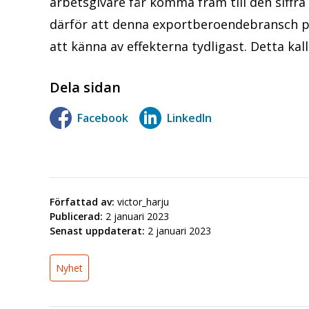
arbetsgivare får komma fram till den siffra
därför att denna exportberoendebransch 
att känna av effekterna tydligast. Detta kal
Dela sidan
Facebook
LinkedIn
Författad av:
victor_harju
Publicerad:
2 januari 2023
Senast uppdaterat:
2 januari 2023
Nyhet