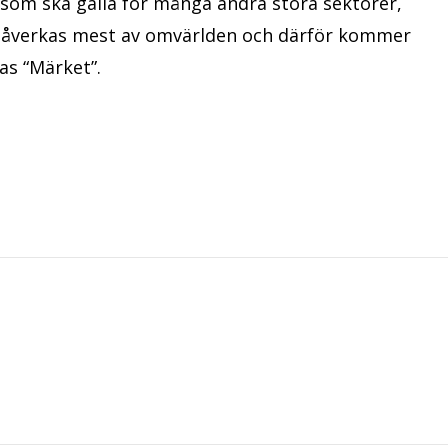
 som ska gälla för många andra stora sektorer,
påverkas mest av omvärlden och därför kommer
las “Märket”.