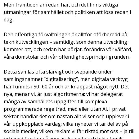
Men framtiden är redan här, och det finns viktiga
utmaningar för samhället och politiken att lösa redan i
dag.
Den offentliga förvaltningen är alltför oförberedd på
teknikutvecklingen – samtidigt som denna utveckling
kommer att, och redan har börjat, förändra vår välfärd,
våra domstolar och vår offentlighetsprincip i grunden.
Detta samlas ofta slarvigt och svepande under
samlingsnamnet ”digitalisering”, men digitala verktyg
har funnits i 50–60 år och är knappast något nytt. Det
nya, menar vi, är just algoritmerna: vi har delegerat
många av samhällets uppgifter till komplexa
programmerade regelträd, med eller utan AI. I privat
sektor handlar det om nästan allt vi ser och upplever i
vår uppkopplade vardag: vilka nyheter vi tar del av på
sociala medier, vilken reklam vi får riktad mot oss – ja till
och med förslag på vem vi ska dejta och bilda familj