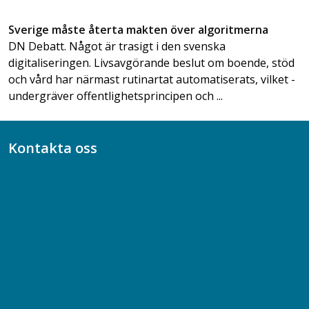
Sverige måste återta makten över algoritmerna
DN Debatt. Något är trasigt i den svenska
digitaliseringen. Livsavgörande beslut om boende, stöd
och vård har närmast rutinartat automatiserats, ­vilket ­
undergräver offentlighetsprincipen och ...
Kontakta oss
Bli medlem
08-617 44 00
Box 128 00, 112 96 Stockholm
Jobba hos oss
Presskontakt
Dina försäkringar i Akademikerförsäkring