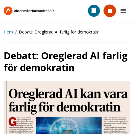
Hoppa
till
huvudinnehåll
Hem
Debatt: Oreglerad AI farlig för demokratin
Debatt: Oreglerad AI farlig
för demokratin