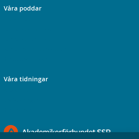
Våra poddar
Chefspodden
Samhällsekonomiska podden
Samhällsvetarpodden
Samtal med beteendevetare
Socialtjänstpodden
Våra tidningar
Akademikern
Chefstidningen
Socionomen