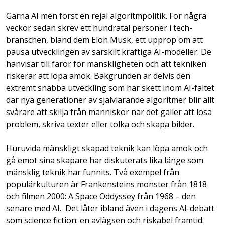
Gärna AI men först en rejäl algoritmpolitik. För några
veckor sedan skrev ett hundratal personer i tech-
branschen, bland dem Elon Musk, ett upprop om att
pausa utvecklingen av särskilt kraftiga AI-modeller. De
hänvisar till faror för mänskligheten och att tekniken
riskerar att löpa amok. Bakgrunden är delvis den
extremt snabba utveckling som har skett inom AI-fältet
där nya generationer av självlärande algoritmer blir allt
svårare att skilja från människor när det gäller att lösa
problem, skriva texter eller tolka och skapa bilder.
Huruvida mänskligt skapad teknik kan löpa amok och
gå emot sina skapare har diskuterats lika länge som
mänsklig teknik har funnits. Två exempel från
populärkulturen är Frankensteins monster från 1818
och filmen 2000: A Space Oddyssey från 1968 – den
senare med AI. Det låter ibland även i dagens AI-debatt
som science fiction: en avlägsen och riskabel framtid.