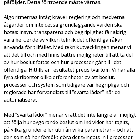
påföljder. Detta förtroende måste värnas.
Algoritmernas intåg kräver reglering och medvetna
åtgärder om inte dessa grundläggande värden ska
hotas: insyn, transparens och begriplighet får aldrig
vara beroende av vilken teknik det offentliga råkar
använda för tillfället. Med teknikutvecklingen menar vi
att det till och med finns bättre möjligheter till att ta del
av hur beslut fattas och hur processer går till i det
offentliga. Hittills är resultatet precis tvärtom. Vi har alla
fyra skribenter olika erfarenheter av att beslut,
processer och system som tidigare var begripliga och
reglerade har förvandlats till ”svarta lådor” när de
automatiseras.
Med ”svarta lådor” menar vi att det inte längre är möjligt
att följa hur avgörande beslut om individer har tagits,
på vilka grunder eller utifrån vilka parametrar – och att
den som så har försökt göra det tvingats in i processer