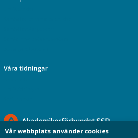
Chefspodden
Samhällsekonomiska podden
Samhällsvetarpodden
Samtal med beteendevetare
Socialtjänstpodden
Våra tidningar
Akademikern
Chefstidningen
Socionomen
Vår webbplats använder cookies