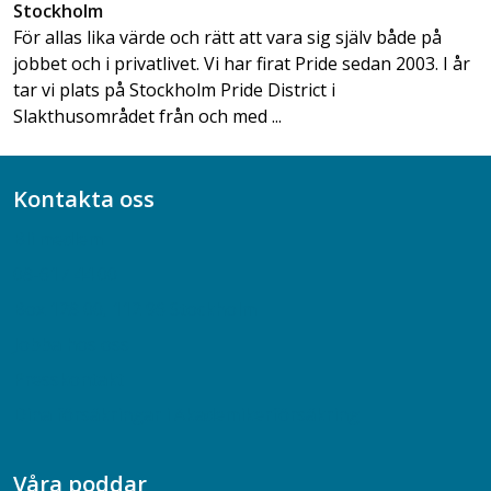
Stockholm
För allas lika värde och rätt att vara sig själv både på
jobbet och i privatlivet. Vi har firat Pride sedan 2003. I år
tar vi plats på Stockholm Pride District i
Slakthusområdet från och med ...
Kontakta oss
Bli medlem
08-617 44 00
Box 128 00, 112 96 Stockholm
Jobba hos oss
Presskontakt
Dina försäkringar i Akademikerförsäkring
Våra poddar