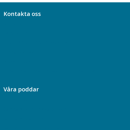
Kontakta oss
Bli medlem
08-617 44 00
Box 128 00, 112 96 Stockholm
Jobba hos oss
Presskontakt
Dina försäkringar i Akademikerförsäkring
Våra poddar
Chefspodden
Samhällsekonomiska podden
Samhällsvetarpodden
Samtal med beteendevetare