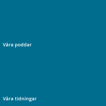
Box 128 00, 112 96 Stockholm
Jobba hos oss
Presskontakt
Dina försäkringar i Akademikerförsäkring
Våra poddar
Chefspodden
Samhällsekonomiska podden
Samhällsvetarpodden
Samtal med beteendevetare
Socialtjänstpodden
Våra tidningar