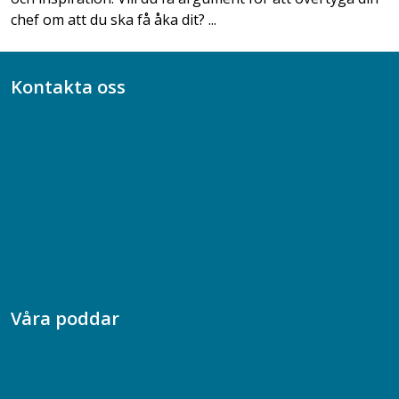
chef om att du ska få åka dit? ...
Kontakta oss
Bli medlem
08-617 44 00
Box 128 00, 112 96 Stockholm
Jobba hos oss
Presskontakt
Dina försäkringar i Akademikerförsäkring
Våra poddar
Chefspodden
Samhällsekonomiska podden