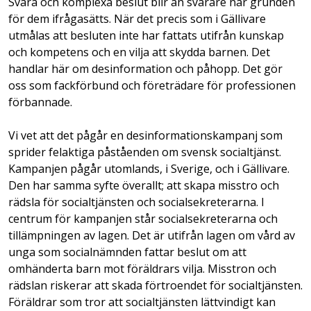
Svåra och komplexa beslut blir än svårare när grunden
för dem ifrågasätts. När det precis som i Gällivare
utmålas att besluten inte har fattats utifrån kunskap
och kompetens och en vilja att skydda barnen. Det
handlar här om desinformation och påhopp. Det gör
oss som fackförbund och företrädare för professionen
förbannade.
Vi vet att det pågår en desinformationskampanj som
sprider felaktiga påståenden om svensk socialtjänst.
Kampanjen pågår utomlands, i Sverige, och i Gällivare.
Den har samma syfte överallt; att skapa misstro och
rädsla för socialtjänsten och socialsekreterarna. I
centrum för kampanjen står socialsekreterarna och
tillämpningen av lagen. Det är utifrån lagen om vård av
unga som socialnämnden fattar beslut om att
omhänderta barn mot föräldrars vilja. Misstron och
rädslan riskerar att skada förtroendet för socialtjänsten.
Föräldrar som tror att socialtjänsten lättvindigt kan