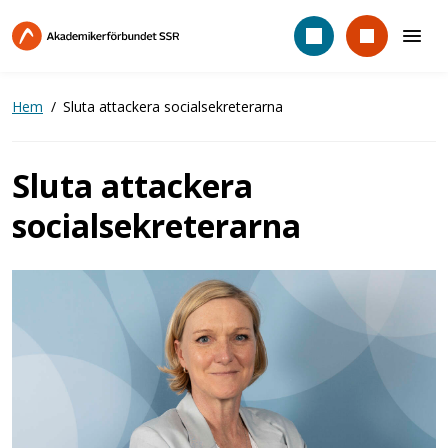
Hoppa
till
huvudinnehåll
Hem
Sluta attackera socialsekreterarna
Sluta attackera
socialsekreterarna