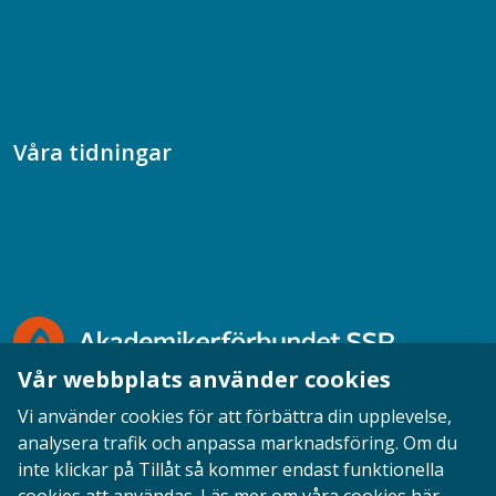
Samhällsvetarpodden
Samtal med beteendevetare
Socialtjänstpodden
Våra tidningar
Akademikern
Chefstidningen
Socionomen
Vår webbplats använder cookies
Vi använder cookies för att förbättra din upplevelse,
analysera trafik och anpassa marknadsföring. Om du
inte klickar på Tillåt så kommer endast funktionella
Opinion
English
Personuppgifter
Cookies