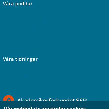
Våra poddar
Chefspodden
Samhällsekonomiska podden
Samhällsvetarpodden
Samtal med beteendevetare
Socialtjänstpodden
Våra tidningar
Akademikern
Chefstidningen
Socionomen
Vår webbplats använder cookies