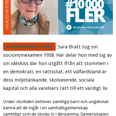
Sara Bratt tog sin
AKADEMIKERBLOGGEN
socionomexamen 1958. Här delar hon med sig av
sin i
déskiss där hon utgått ifrån att stommen i
en demokrati, en rättsstat, ett välfärdsland är
dess miljötänkande, skolväsende, sociala
kapital och alla varelsers rätt till ett värdigt liv.
Under skoltiden behöver samtliga barn och ungdomar
känna att de ingår i en samhällsgemenskap
samtidigt som de skolas in i densamma. Gemenskapen