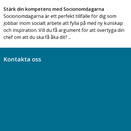
Stärk din kompetens med Socionomdagarna
Socionomdagarna är ett perfekt tillfälle för dig som
jobbar inom socialt arbete att fylla på med ny kunskap
och inspiration. Vill du få argument för att övertyga din
chef om att du ska få åka dit? ...
Kontakta oss
Bli medlem
08-617 44 00
Box 128 00, 112 96 Stockholm
Jobba hos oss
Presskontakt
Dina försäkringar i Akademikerförsäkring