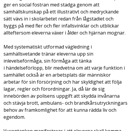
ger en social fostran med stadga genom att
samhällskunskap på ett illustrativt och medryckande
sätt vävs in i skolarbetet redan från lågstadiet och
byggs på med fler och fler infallsvinklar och utblickar
allteftersom eleverna växer i ålder och hjärnan mognar.
Med systematiskt utformad vägledning i
samhällsvetande tränar eleverna upp sin
inlevelseförmåga, sin förmåga att tänka
i händelseförlopp, blir medvetna om att varje funktion i
samhället också är en arbetsplats där människor
arbetar för sin försörjning och har skyldighet att följa
lagar, regler och förordningar. Ja, då lär de sig
innebörden av polisens uppgift att skydda invånarna
och stävja brott, ambulans- och brandkårsutryckningars
behov av framkomlighet för att kunna rädda liv och
egendom.
Vuxentanken manifesteras i att eleverna skall komma