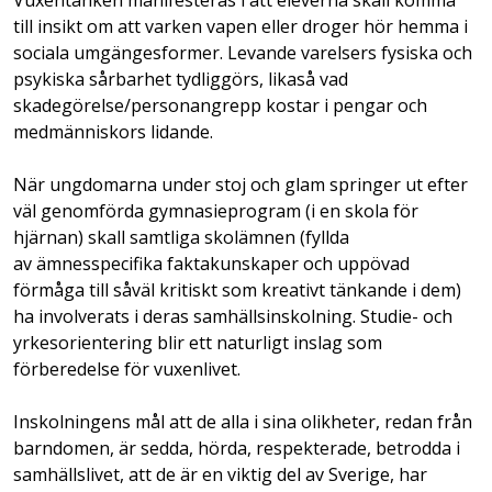
till insikt om att varken vapen eller droger hör hemma i
sociala umgängesformer. Levande varelsers fysiska och
psykiska sårbarhet tydliggörs, likaså vad
skadegörelse/personangrepp kostar i pengar och
medmänniskors lidande.
När ungdomarna under stoj och glam springer ut efter
väl genomförda gymnasieprogram (i en skola för
hjärnan) skall samtliga skolämnen (fyllda
av ämnesspecifika faktakunskaper och uppövad
förmåga till såväl kritiskt som kreativt tänkande i dem)
ha involverats i deras samhällsinskolning. Studie- och
yrkesorientering blir ett naturligt inslag som
förberedelse för vuxenlivet.
Inskolningens mål att de alla i sina olikheter, redan från
barndomen, är sedda, hörda, respekterade, betrodda i
samhällslivet, att de är en viktig del av Sverige, har