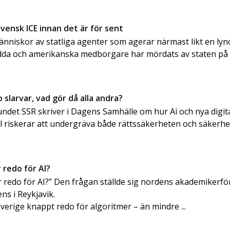
vensk ICE innan det är för sent
änniskor av statliga agenter som agerar närmast likt en ly
dda och amerikanska medborgare har mördats av staten på
slarvar, vad gör då alla andra?
det SSR skriver i Dagens Samhälle om hur Ai och nya digit
oll riskerar att undergräva både rättssäkerheten och säkerhe
 redo för AI?
r redo för AI?” Den frågan ställde sig nordens akademikerf
ns i Reykjavik.
verige knappt redo för algoritmer – än mindre ...