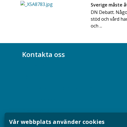
Sverige måste å
DN Debatt. Något
stöd och vård har
och ...
Kontakta oss
Bli medlem
08-617 44 00
Box 128 00, 112 96 Stockholm
Jobba hos oss
Presskontakt
Vår webbplats använder cookies
Dina försäkringar i Akademikerförsäkring