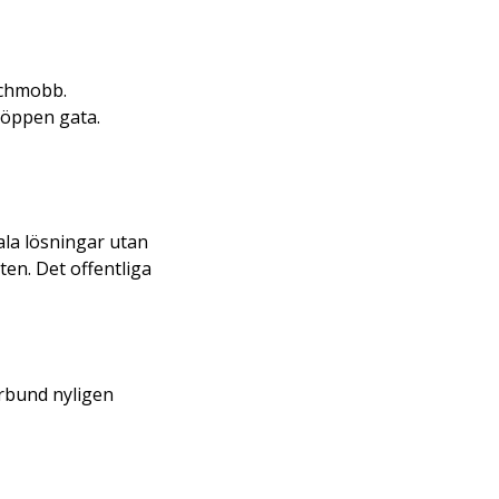
nchmobb.
 öppen gata.
ala lösningar utan
ten. Det offentliga
örbund nyligen