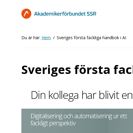
Hoppa
till
huvudinnehåll
Du är här:
Hem
Sveriges första fackliga handbok i AI
Sveriges första fac