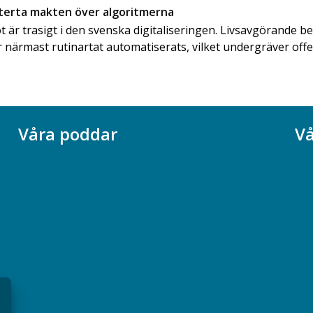
terta makten över algoritmerna
 är trasigt i den svenska digitaliseringen. Livsavgörande b
 närmast rutinartat automatiserats, ­vilket ­undergräver off
Våra poddar
Vå
Chefspodden
Ak
Samhällsekonomiska podden
Ch
Samhällsvetarpodden
So
Samtal med beteendevetare
Socialtjänstpodden