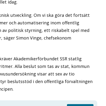
llet idag.
knisk utveckling. Om vi ska göra det fortsätt
itmer och automatisering inom offentlig
n av politisk styrning, ett riskabelt spel med
er, säger Simon Vinge, chefsekonom
 kräver Akademikerförbundet SSR statlig
lgoritmer. Alla beslut som tas av stat, kommun
ovusundersökning visar att sex av tio
yr beslutsstöd i den offentliga förvaltningen
incipen.