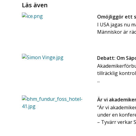
Läs även
Omöjliggör ett s
I USA jagas nu m
Människor är rä
Debatt: Om Säpo 
Akademikerförbun
tillräcklig kontr
...
Är vi akademiker
”Är vi akademike
under en konfere
– Tyvärr verkar S