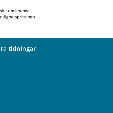
eslut om boende,
entlighetsprincipen
ra tidningar
ademikern
efstidningen
cionomen