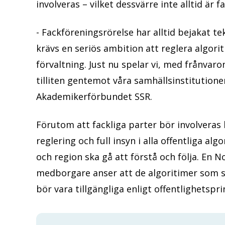
involveras – vilket dessvärre inte alltid är fa
- Fackföreningsrörelse har alltid bejakat te
krävs en seriös ambition att reglera algor
förvaltning. Just nu spelar vi, med frånvaro
tilliten gentemot våra samhällsinstitution
Akademikerförbundet SSR.
Förutom att fackliga parter bör involveras
reglering och full insyn i alla offentliga a
och region ska gå att förstå och följa. En N
medborgare anser att de algoritimer som st
bör vara tillgängliga enligt offentlighetspr