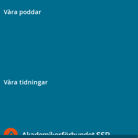
Våra poddar
Chefspodden
Samhällsekonomiska podden
Samhällsvetarpodden
Samtal med beteendevetare
Socialtjänstpodden
Våra tidningar
Akademikern
Chefstidningen
Socionomen