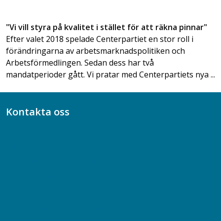
"Vi vill styra på kvalitet i stället för att räkna pinnar"
Efter valet 2018 spelade Centerpartiet en stor roll i
förändringarna av arbetsmarknadspolitiken och
Arbetsförmedlingen. Sedan dess har två
mandatperioder gått. Vi pratar med Centerpartiets nya ...
Kontakta oss
Bli medlem
08-617 44 00
Box 128 00, 112 96 Stockholm
Jobba hos oss
Presskontakt
Dina försäkringar i Akademikerförsäkring