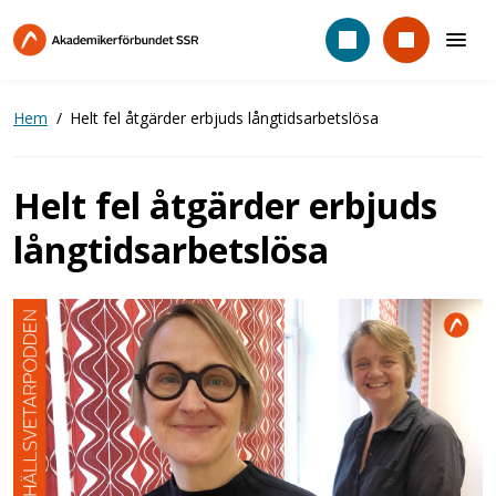
Hoppa
till
huvudinnehåll
Hem
Helt fel åtgärder erbjuds långtidsarbetslösa
Helt fel åtgärder erbjuds
långtidsarbetslösa