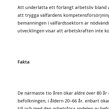
Att underlätta ett förlängt arbetsliv bland
att trygga välfärdens kompetensförsörjning.
bemanningen i välfärdssektorn är nödvänd
utvecklingen visar att arbetskraften inte ko
Fakta
De närmaste tio åren ökar äldre över 80 å
befolkningen, i åldern 20–66 år, enbart ök
till och med den arbetsföra andelen av bef