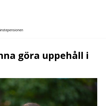
jänstepensionen
na göra uppehåll i