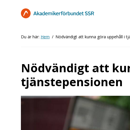
Hoppa
till
huvudinnehåll
Du är här:
Hem
Nödvändigt att kunna göra uppehåll i t
Nödvändigt att kun
tjänstepensionen