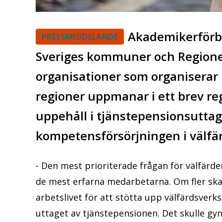
Akademikerförb
PRESSMEDDELANDE
Sveriges kommuner och Regioner
organisationer som organiser
regioner uppmanar i ett brev reg
uppehåll i tjänstepensionsuttag
kompetensförsörjningen i välfä
- Den mest prioriterade frågan för välfär
de mest erfarna medarbetarna. Om fler ska 
arbetslivet för att stötta upp välfärdsve
uttaget av tjänstepensionen. Det skulle gy