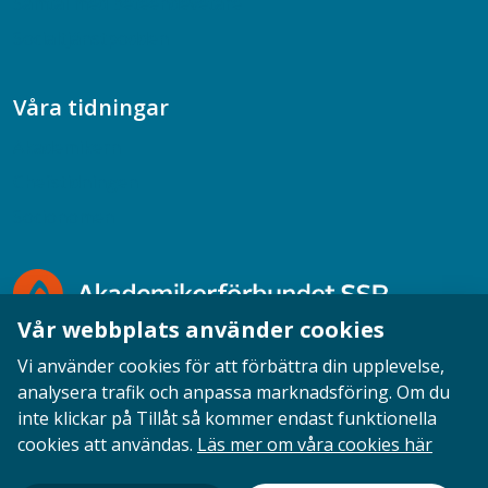
Samtal med beteendevetare
Socialtjänstpodden
Våra tidningar
Akademikern
Chefstidningen
Socionomen
Vår webbplats använder cookies
Vi använder cookies för att förbättra din upplevelse,
analysera trafik och anpassa marknadsföring. Om du
inte klickar på Tillåt så kommer endast funktionella
Opinion
English
Personuppgifter
Cookies
cookies att användas.
Läs mer om våra cookies här