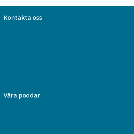
Kontakta oss
Bli medlem
08-617 44 00
Box 128 00, 112 96 Stockholm
Jobba hos oss
Presskontakt
Dina försäkringar i Akademikerförsäkring
Våra poddar
Chefspodden
Samhällsekonomiska podden
Samhällsvetarpodden