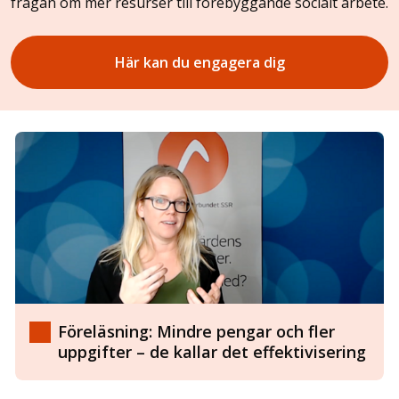
frågan om mer resurser till förebyggande socialt arbete.
Här kan du engagera dig
Föreläsning: Mindre pengar och fler
uppgifter – de kallar det effektivisering