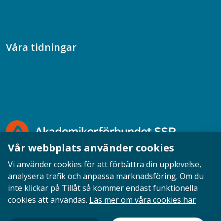
Samtal med beteendevetare
Socialtjänstpodden
Våra tidningar
Akademikern
Chefstidningen
Socionomen
Vår webbplats använder cookies
Vi använder cookies för att förbättra din upplevelse,
analysera trafik och anpassa marknadsföring. Om du
inte klickar på Tillåt så kommer endast funktionella
Opinion
English
Personuppgifter
Cookies
cookies att användas.
Läs mer om våra cookies här