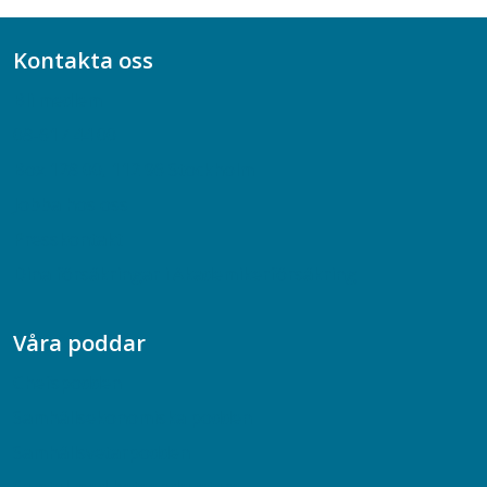
Kontakta oss
Bli medlem
08-617 44 00
Box 128 00, 112 96 Stockholm
Jobba hos oss
Presskontakt
Dina försäkringar i Akademikerförsäkring
Våra poddar
Chefspodden
Samhällsekonomiska podden
Samhällsvetarpodden