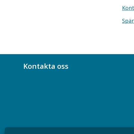
Kont
Spär
Kontakta oss
Bli medlem
08-617 44 00
Box 128 00, 112 96 Stockholm
Jobba hos oss
Presskontakt