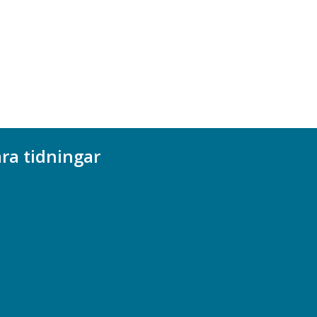
ra tidningar
ademikern
efstidningen
cionomen