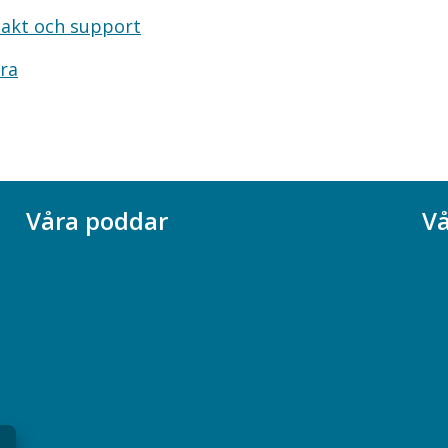
akt och support
ra
Våra poddar
Vå
Chefspodden
Ak
Samhällsekonomiska podden
Ch
Samhällsvetarpodden
So
Samtal med beteendevetare
Socialtjänstpodden