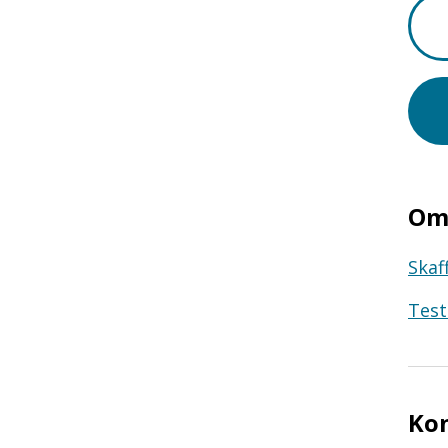
Om 
Skaf
Test
Ko