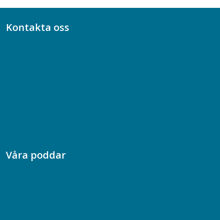
Kontakta oss
Bli medlem
08-617 44 00
Box 128 00, 112 96 Stockholm
Jobba hos oss
Presskontakt
Dina försäkringar i Akademikerförsäkring
Våra poddar
Chefspodden
Samhällsekonomiska podden
Samhällsvetarpodden