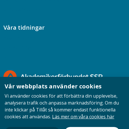
Samtal med beteendevetare
Socialtjänstpodden
Våra tidningar
Akademikern
Chefstidningen
Socionomen
Vår webbplats använder cookies
Vi använder cookies för att förbättra din upplevelse,
analysera trafik och anpassa marknadsföring. Om du
inte klickar på Tillåt så kommer endast funktionella
Opinion
English
Personuppgifter
Cookies
cookies att användas.
Läs mer om våra cookies här