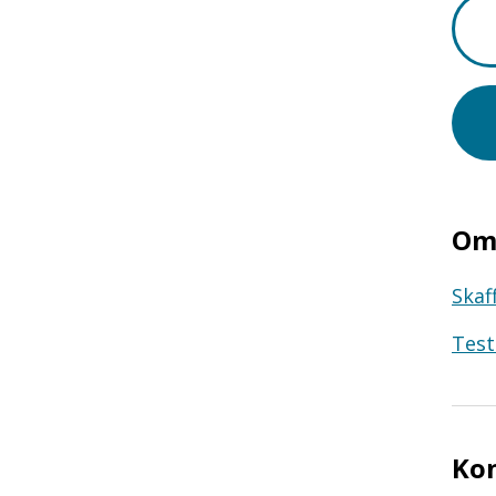
Om 
Skaf
Test
Ko