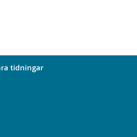
ra tidningar
ademikern
efstidningen
cionomen