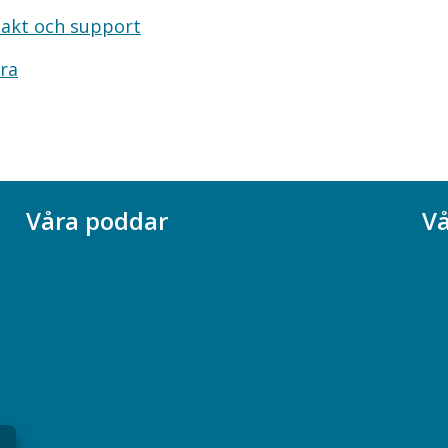
akt och support
ra
Våra poddar
Vå
Chefspodden
Ak
Samhällsekonomiska podden
Ch
Samhällsvetarpodden
So
Samtal med beteendevetare
Socialtjänstpodden