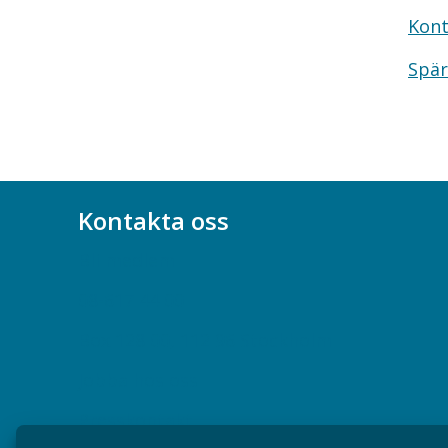
Kont
Spär
Kontakta oss
Bli medlem
08-617 44 00
Box 128 00, 112 96 Stockholm
Jobba hos oss
Presskontakt