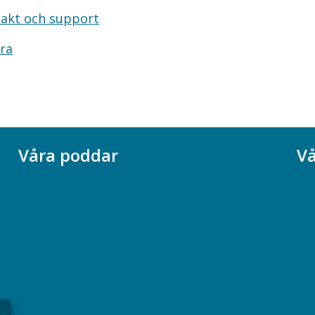
akt och support
ra
Våra poddar
Vå
Chefspodden
Ak
Samhällsekonomiska podden
Ch
Samhällsvetarpodden
So
Samtal med beteendevetare
Socialtjänstpodden