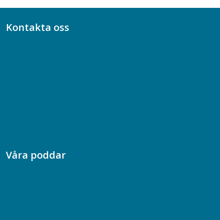
Kontakta oss
Bli medlem
08-617 44 00
Box 128 00, 112 96 Stockholm
Jobba hos oss
Presskontakt
Dina försäkringar i Akademikerförsäkring
Våra poddar
Chefspodden
Samhällsekonomiska podden
Samhällsvetarpodden