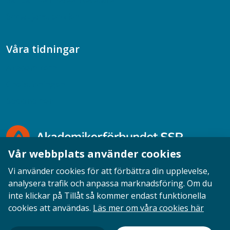
Samtal med beteendevetare
Socialtjänstpodden
Våra tidningar
Akademikern
Chefstidningen
Socionomen
Vår webbplats använder cookies
Vi använder cookies för att förbättra din upplevelse,
analysera trafik och anpassa marknadsföring. Om du
inte klickar på Tillåt så kommer endast funktionella
Opinion
English
Personuppgifter
Cookies
cookies att användas.
Läs mer om våra cookies här