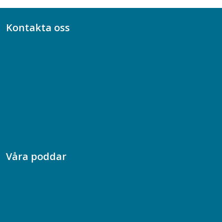
Kontakta oss
Bli medlem
08-617 44 00
Box 128 00, 112 96 Stockholm
Jobba hos oss
Presskontakt
Dina försäkringar i Akademikerförsäkring
Våra poddar
Chefspodden
Samhällsekonomiska podden
Samhällsvetarpodden