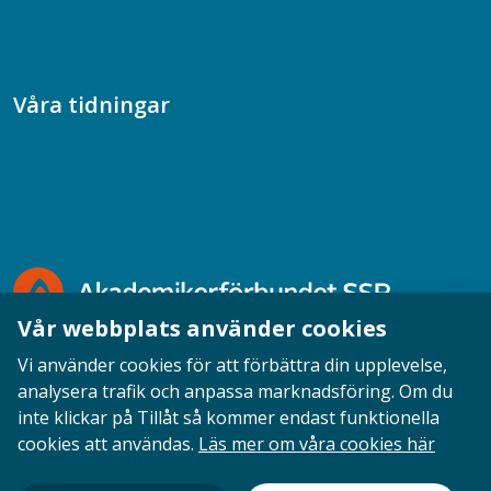
Samtal med beteendevetare
Socialtjänstpodden
Våra tidningar
Akademikern
Chefstidningen
Socionomen
Vår webbplats använder cookies
Vi använder cookies för att förbättra din upplevelse,
analysera trafik och anpassa marknadsföring. Om du
inte klickar på Tillåt så kommer endast funktionella
Opinion
English
Personuppgifter
Cookies
cookies att användas.
Läs mer om våra cookies här