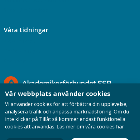
Samtal med beteendevetare
Socialtjänstpodden
Våra tidningar
Akademikern
Chefstidningen
Socionomen
Vår webbplats använder cookies
Vi använder cookies för att förbättra din upplevelse,
analysera trafik och anpassa marknadsföring. Om du
inte klickar på Tillåt så kommer endast funktionella
Opinion
English
Personuppgifter
Cookies
cookies att användas.
Läs mer om våra cookies här