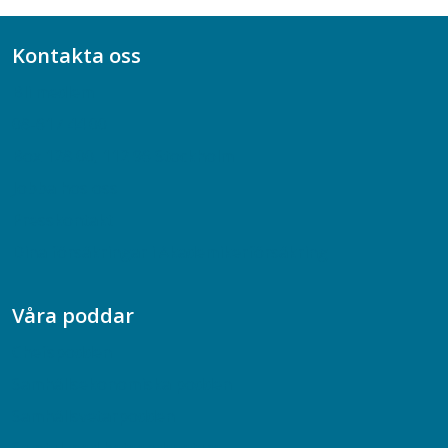
Kontakta oss
Bli medlem
08-617 44 00
Box 128 00, 112 96 Stockholm
Jobba hos oss
Presskontakt
Dina försäkringar i Akademikerförsäkring
Våra poddar
Chefspodden
Samhällsekonomiska podden
Samhällsvetarpodden