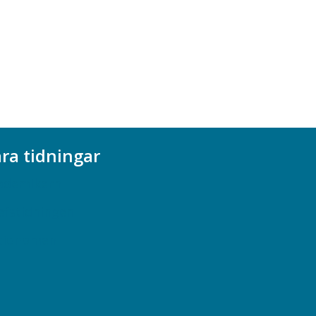
ra tidningar
ademikern
efstidningen
cionomen