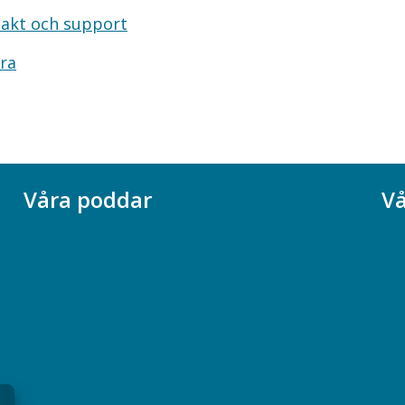
akt och support
ra
Våra poddar
Vå
Chefspodden
Ak
Samhällsekonomiska podden
Ch
Samhällsvetarpodden
So
Samtal med beteendevetare
Socialtjänstpodden