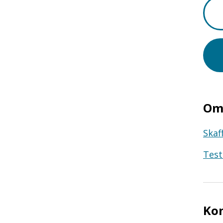
Om 
Skaf
Test
Ko