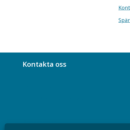
Kont
Spär
Kontakta oss
Bli medlem
08-617 44 00
Box 128 00, 112 96 Stockholm
Jobba hos oss
Presskontakt