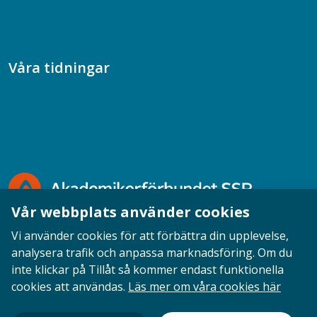
Samtal med beteendevetare
Socialtjänstpodden
Våra tidningar
Akademikern
Chefstidningen
Socionomen
Vår webbplats använder cookies
Vi använder cookies för att förbättra din upplevelse,
analysera trafik och anpassa marknadsföring. Om du
inte klickar på Tillåt så kommer endast funktionella
Opinion
English
Personuppgifter
Cookies
cookies att användas.
Läs mer om våra cookies här