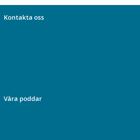
Kontakta oss
Bli medlem
08-617 44 00
Box 128 00, 112 96 Stockholm
Jobba hos oss
Presskontakt
Dina försäkringar i Akademikerförsäkring
Våra poddar
Chefspodden
Samhällsekonomiska podden
Samhällsvetarpodden