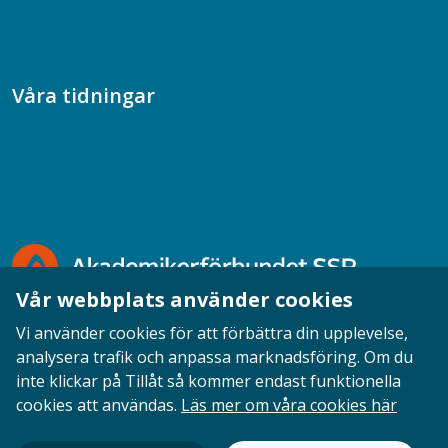
Samtal med beteendevetare
Socialtjänstpodden
Våra tidningar
Akademikern
Chefstidningen
Socionomen
Vår webbplats använder cookies
Vi använder cookies för att förbättra din upplevelse,
analysera trafik och anpassa marknadsföring. Om du
inte klickar på Tillåt så kommer endast funktionella
Opinion
English
Personuppgifter
Cookies
cookies att användas.
Läs mer om våra cookies här